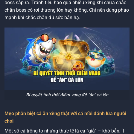
boss sắp ra. Tránh tiêu hao quá nhiều xèng khi chưa chắc
chắn boss có rơi thưởng lớn hay không. Chỉ nên dùng pháo
mạnh khi chắc chắn đủ sức bắn hạ.
Bí quyết tính thời điểm vàng để “ăn” cá lớn
Mẹo phân biệt cá ăn xèng thật với cá mồi đánh lừa người
chơi
Một số cá trông to nhưng thực tế là cá “giả” – khó bắn, ít