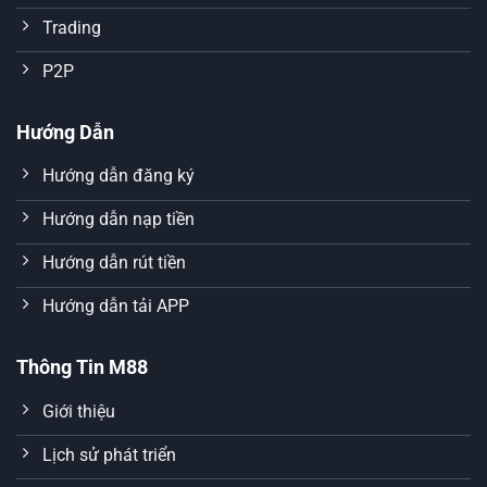
Trading
P2P
Hướng Dẫn
Hướng dẫn đăng ký
Hướng dẫn nạp tiền
Hướng dẫn rút tiền
Hướng dẫn tải APP
Thông Tin M88
Giới thiệu
Lịch sử phát triển