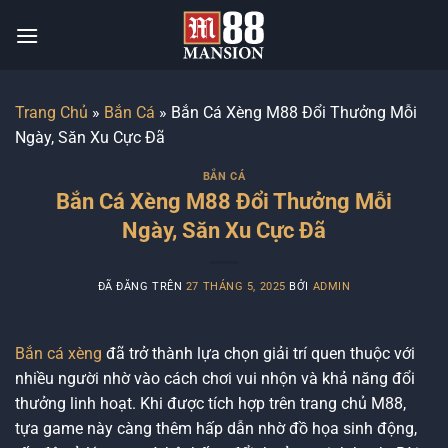
Chuyển
đến
nội
dung
Trang Chủ
»
Bắn Cá
»
Bắn Cá Xèng M88 Đổi Thưởng Mỗi
Ngày, Săn Xu Cực Đã
BẮN CÁ
Bắn Cá Xèng M88 Đổi Thưởng Mỗi
Ngày, Săn Xu Cực Đã
ĐÃ ĐĂNG TRÊN
27 THÁNG 5, 2025
BỞI
ADMIN
Bắn cá xèng
đã trở thành lựa chọn giải trí quen thuộc với
nhiều người nhờ vào cách chơi vui nhộn và khả năng đổi
thưởng linh hoạt. Khi được tích hợp trên trang chủ M88,
tựa game này càng thêm hấp dẫn nhờ đồ họa sinh động,