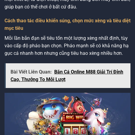
giúp bạn có thể chơi ở bất cứ đâu.
Cách thao tác điều khiển súng, chọn mức xèng và tiêu diệt
mục tiêu
Mỗi lần bắn đạn sẽ tiêu tốn một lượng xèng nhất định, tùy
vào cấp độ pháo bạn chọn. Pháo mạnh sẽ có khả năng hạ
gục cá nhanh hơn nhưng cũng tiêu hao xèng nhiều hơn.
Bài Viết Liên Quan:
Bắn Cá Online M88 Giải Trí Đỉnh
Cao, Thưởng To Mỗi Lượt