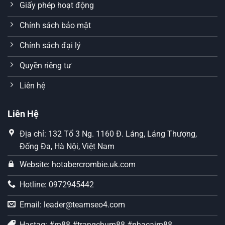
Giấy phép hoạt động
Chính sách bảo mật
Chính sách đại lý
Quyền riêng tư
Liên hệ
Liên Hệ
Địa chỉ: 132 Tổ 3 Ng. 1160 Đ. Láng, Láng Thượng,
Đống Đa, Hà Nội, Việt Nam
Website: hotabercrombie.uk.com
Hotline: 0972945442
Email:
leader@teamseo4.com
Hastag: #m88 #trangchum88 #nhacaim88