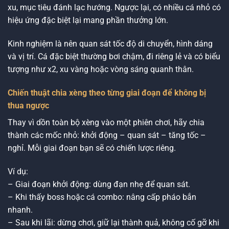
xu, mục tiêu đánh lạc hướng. Ngược lại, có nhiều cá nhỏ có
hiệu ứng đặc biệt lại mang phần thưởng lớn.
Kinh nghiệm là nên quan sát tốc độ di chuyển, hình dáng
và vị trí. Cá đặc biệt thường bơi chậm, đi riêng lẻ và có biểu
tượng như x2, xu vàng hoặc vòng sáng quanh thân.
Chiến thuật chia xèng theo từng giai đoạn để không bị
thua ngược
Thay vì dồn toàn bộ xèng vào một phiên chơi, hãy chia
thành các mốc nhỏ: khởi động – quan sát – tăng tốc –
nghỉ. Mỗi giai đoạn bạn sẽ có chiến lược riêng.
Ví dụ:
– Giai đoạn khởi động: dùng đạn nhẹ để quan sát.
– Khi thấy boss hoặc cá combo: nâng cấp pháo bắn
nhanh.
– Sau khi lãi: dừng chơi, giữ lại thành quả, không cố gỡ khi