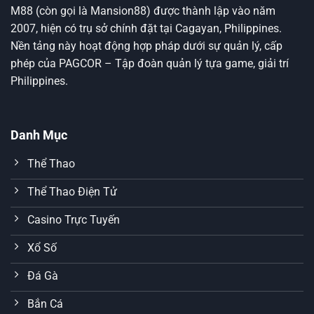
M88
(còn gọi là Mansion88) được thành lập vào năm
2007, hiện có trụ sở chính đặt tại Cagayan, Philippines.
Nền tảng này hoạt động hợp pháp dưới sự quản lý, cấp
phép của PAGCOR – Tập đoàn quản lý tựa game, giải trí
Philippines.
Danh Mục
Thể Thao
Thể Thao Điện Tử
Casino Trực Tuyến
Xổ Số
Đá Gà
Bắn Cá