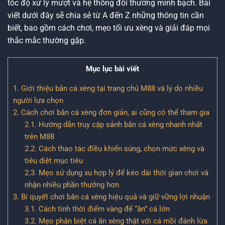
tốc độ xử lý mượt và hệ thống đổi thưởng minh bạch. Bài
viết dưới đây sẽ chia sẻ từ A đến Z những thông tin cần
biết, bao gồm cách chơi, mẹo tối ưu xèng và giải đáp mọi
thắc mắc thường gặp.
Mục lục bài viết
1.
Giới thiệu bắn cá xèng tại trang chủ M88 và lý do nhiều
người lựa chọn
2.
Cách chơi bắn cá xèng đơn giản, ai cũng có thể tham gia
2.1.
Hướng dẫn truy cập sảnh bắn cá xèng nhanh nhất
trên M88
2.2.
Cách thao tác điều khiển súng, chọn mức xèng và
tiêu diệt mục tiêu
2.3.
Mẹo sử dụng xu hợp lý để kéo dài thời gian chơi và
nhận nhiều phần thưởng hơn
3.
Bí quyết chơi bắn cá xèng hiệu quả và giữ vững lợi nhuận
3.1.
Cách tính thời điểm vàng để “ăn” cá lớn
3.2.
Mẹo phân biệt cá ăn xèng thật với cá mồi đánh lừa