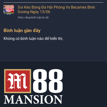
Soi
Bắc
Từ
Kèo
Soi Kèo Bóng Đá Hải Phòng Vs Becamex Bình
16/06
M88
Bóng
Và
Dương Ngày 15/06
Đá
Những
ở
Chức năng bình luận bị tắt
Sông
Dự
Soi
Lam
Đoán
Kèo
Nghệ
Từ
Bình luận gần đây
Bóng
An
M88
Đá
Vs
Hải
Không có bình luận nào để hiển thị.
Hoàng
Phòng
Anh
Vs
Gia
Becamex
Lai
Bình
Dương
Ngày
15/06