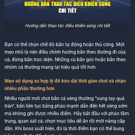
Hướng dẫn thao tác điều khiển súng chi tiết
Bạn có thể chọn chế độ bắn tự động hoặc thủ công. Một
mẹo nhỏ là nên điều chỉnh hướng bắn theo đường đi của
cá, đừng bắn trực diện. Những cú bắn góc hoặc bắn theo
nhóm cá thường mang lại hiệu quả tốt hơn.
Mẹo sử dụng xu hợp lý để kéo dài thời gian chơi và nhận
nhiều phần thưởng hơn
Nhiều người mới chơi bắn cá xèng thường “vung tay quá
trán”, bắn liên tục bằng pháo mạnh dẫn đến hết xèng sớm
mà không ghi được nhiều điểm. Hãy bắt đầu với pháo tầm
trung, quan sát cá, chọn mục tiêu dễ ăn rồi mới nâng cấp
dần. Khi boss xuất hiện, đó là thời điểm bạn có thể bung